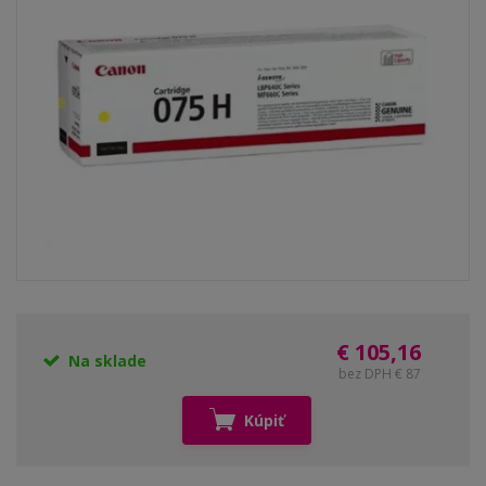
€ 105,16
Na sklade
bez DPH € 87
Kúpiť