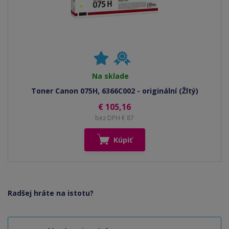
Na sklade
Toner Canon 075H, 6366C002 - originální (Žltý)
€ 105,16
bez DPH € 87
Kúpiť
Radšej hráte na istotu?