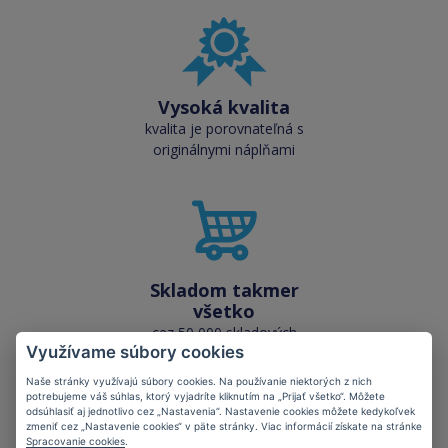
Vysoká kvalita
kvalita je porovnateľná s
originálnymi náplňami
Skladom takmer
všetko
cez 50 000 skladových
Využívame súbory cookies
zásob pre okamžitý odber
Naše stránky využívajú súbory cookies. Na používanie niektorých z nich
potrebujeme váš súhlas, ktorý vyjadríte kliknutím na „Prijať všetko“. Môžete
odsúhlasiť aj jednotlivo cez „Nastavenia“. Nastavenie cookies môžete kedykoľvek
zmeniť cez „Nastavenie cookies“ v päte stránky. Viac informácií získate na stránke
Spracovanie cookies
.