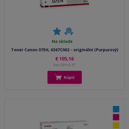
Na sklade
Toner Canon 075H, 6367C002 - originální (Purpurový)
€ 105,16
bez DPH € 87
Kúpiť