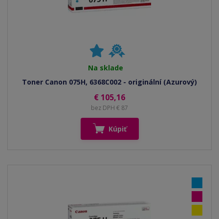
Na sklade
Toner Canon 075H, 6368C002 - originální (Azurový)
€ 105,16
bez DPH € 87
Kúpiť