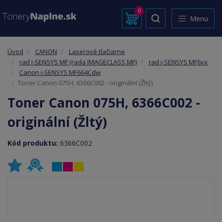
0
Menu
Úvod
CANON
Laserové tlačiarne
rad i-SENSYS MF (rada IMAGECLASS MF)
rad i-SENSYS MF6xx
Canon i-SENSYS MF664Cdw
Toner Canon 075H, 6366C002 - originální (Žltý)
Toner Canon 075H, 6366C002 -
originální (Žltý)
Kód produktu:
6366C002